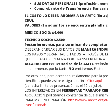
SUS DATOS PERSONALES (profesión, nombr
Comprobante de Transferencia Bancari
EL COSTO LO DEBEN ABONAR A LA AMTC (En ad
CBU).
VALORES (En adjuntos se encuentra planilla co
MEDICO SOCIO: $6.000
TÉCNICO SOCIO: $2.500
Posteriormente, para terminar de completar
DEBERÁN CARGAR SUS DATOS DE
MANERA INDIV
LOS PASOS Y SERÁN HABILITADOS A TRAVÉS DE
L
QUE EL PAGO SE REALIZA POR TRANSFERENCIA A T
ACLARACIÓN:
Por ser
socios de la AMTC
recibirán
anteriormente, por lo tanto
NO
emitiremos Factura d
Por otro lado, para acceder al reglamento para la p
científicos puede visitar el siguiente link:
Click aquí
(La fecha límite de presentación es el 15 de Julio).
LOS INTERESADOS EN
PRESENTAR TRABAJOS CIE
ASOCIACIÓN (Solicitamos constancia de que el mismo
PARA MAS INFORMACIÓN:
https://www.aahitc.org.a
transfusional/