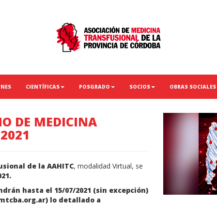
ONES
CIENTÍFICAS
POSGRADO
SOCIOS
OBRAS SOCIALES
NO DE MEDICINA
 2021
usional de la AAHITC
, modalidad Virtual, se
021.
endrán hasta el
15/07/2021 (sin
excepción
)
tcba.org.ar
) lo detallado a