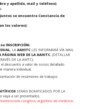
e y apellido, mail y teléfono)
a.
juntos se encuentra Constancia de
n los valores):
 su INSCRIPCIÓN:
IDUAL
, LA
AAHITC
LES INFORMARÁ VÍA MAIL
A PÁGINA WEB DE LA AAHITC
. (DETALLAR
RAVÉS DE LA AMTC).
 el descuento a valor de socios detallado
e manera individual.
resentación de resúmenes de trabajos
NTÍFICOS
SERÁN BONIFICADOS POR LA
 vaya a ser presentado).
r/eventos/xviii-congreso-argentino-de-medicina-