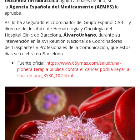
leucemia
linfoblástica
aguda a finales de año, si
la
Agencia Española del Medicamento (
AEMPS
)
lo
aprueba.
Así lo ha asegurado el coordinador del Grupo Español
CAR-T
y
director del Instituto de Hematología y Oncología del
Hospital
Clínic
de Barcelona,
Álvaro
Urbano
, durante su
intervención en la
XVI
Reunión Nacional de Coordinadores
de Trasplantes y Profesionales de la Comunicación, que estos
días se celebra en Barcelona.
Fuente oficial:
https://www.65ymas.com/salud/una-
pionera-terapia-publica-contra-el-cancer-podria-llegar-a-
final-de-ano_3530_102.html