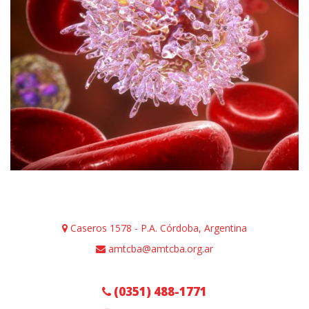
Caseros 1578 - P.A. Córdoba, Argentina
amtcba@amtcba.org.ar
(0351) 488-1771