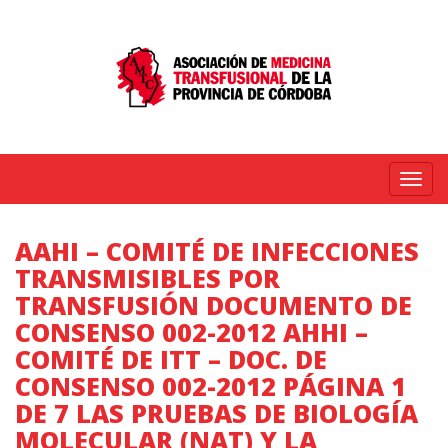
Menú
AAHI – COMITÉ DE INFECCIONES
TRANSMISIBLES POR
TRANSFUSIÓN DOCUMENTO DE
CONSENSO 002-2012 AHHI –
COMITÉ DE ITT – DOC. DE
CONSENSO 002-2012 PÁGINA 1
DE 7 LAS PRUEBAS DE BIOLOGÍA
MOLECULAR (NAT) Y LA