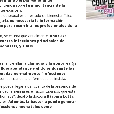
el mundo el Día Mundial de
 conciencia sobre
la importancia de la
que existen.
alud sexual es un estado de bienestar físico,
grarla,
es necesaria la información
o para recurrir a los profesionales de la
16, se estima que anualmente,
unos 376
cuatro infecciones principales de
omiasis, y sífilis
.
as
, entre ellas la
clamidia y la gonorrea
(ya
l flujo abundante y el dolor durante las
llamadas normalmente “infecciones
ntomas cuando la enfermedad se instala.
e pueda llegar a dar cuenta de la presencia de
tilidad femenina es el factor tubárico, que está
homatis”, detalló la doctora
Bárbara Lotti
,
Aires.
Además, la bacteria puede generar
nfecciones neonatales como