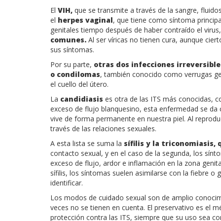
El
VIH,
que se transmite a través de la sangre, fluid
el
herpes vaginal
, que tiene como síntoma principal
genitales tiempo después de haber contraído el virus
comunes.
Al ser víricas no tienen cura, aunque cier
sus síntomas.
Por su parte,
otras dos infecciones irreversibles
o condilomas
, también conocido como verrugas gen
el cuello del útero.
La
candidiasis
es otra de las ITS más conocidas, c
exceso de flujo blanquesino, esta enfermedad se da 
vive de forma permanente en nuestra piel. Al reprodu
través de las relaciones sexuales.
A esta lista se suma la
sífilis y la triconomiasis,
contacto sexual, y en el caso de la segunda, los sínto
exceso de flujo, ardor e inflamación en la zona genit
sífilis, los síntomas suelen asimilarse con la fiebre o 
identificar.
Los modos de cuidado sexual son de amplio conocim
veces no se tienen en cuenta. El preservativo es el 
protección contra las ITS, siempre que su uso sea co