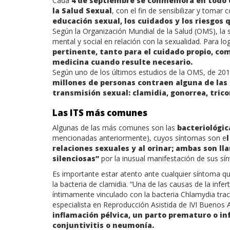
Cada
4 de septiembre se conmemora en todo 
la Salud Sexual
, con el fin de sensibilizar y tomar
educación sexual, los cuidados y los riesgos 
Según la Organización Mundial de la Salud (OMS), la s
mental y social en relación con la sexualidad. Para lo
pertinente, tanto para el cuidado propio, com
medicina cuando resulte necesario.
Según uno de los últimos estudios de la OMS, de 20
millones de personas contraen alguna de las 
transmisión sexual: clamidia, gonorrea, tricon
Las ITS más comunes
Algunas de las más comunes son las
bacteriológic
mencionadas anteriormente), cuyos síntomas son e
relaciones sexuales y al orinar; ambas son 
silenciosas”
por la inusual manifestación de sus sí
Es importante estar atento ante cualquier síntoma qu
la bacteria de clamidia. “Una de las causas de la infer
íntimamente vinculado con la bacteria Chlamydia trac
especialista en Reproducción Asistida de IVI Buenos 
inflamación pélvica, un parto prematuro o i
conjuntivitis o neumonía.