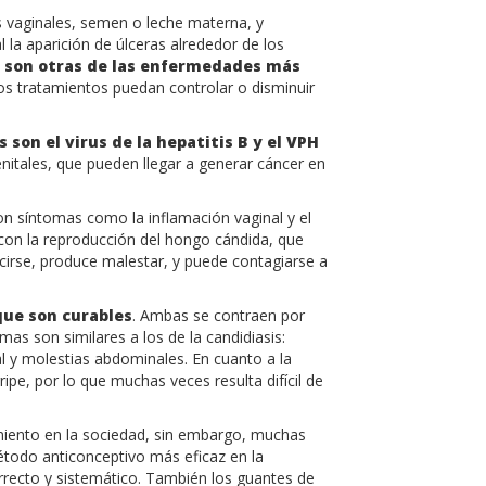
os vaginales, semen o leche materna, y
 la aparición de úlceras alrededor de los
,
son otras de las enfermedades más
tos tratamientos puedan controlar o disminuir
 son el virus de la hepatitis B y el VPH
itales, que pueden llegar a generar cáncer en
on síntomas como la inflamación vaginal y el
con la reproducción del hongo cándida, que
cirse, produce malestar, y puede contagiarse a
 que son curables
. Ambas se contraen por
mas son similares a los de la candidiasis:
al y molestias abdominales. En cuanto a la
gripe, por lo que muchas veces resulta difícil de
iento en la sociedad, sin embargo, muchas
método anticonceptivo más eficaz en la
rrecto y sistemático. También los guantes de