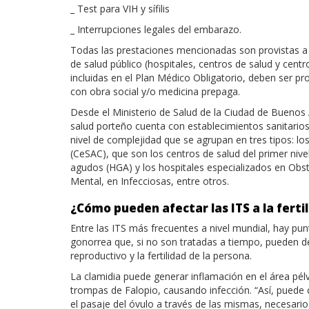
_ Test para VIH y sífilis
_ Interrupciones legales del embarazo.
Todas las prestaciones mencionadas son provistas a 
de salud público (hospitales, centros de salud y centr
incluidas en el Plan Médico Obligatorio, deben ser pr
con obra social y/o medicina prepaga.
Desde el Ministerio de Salud de la Ciudad de Buenos 
salud porteño cuenta con establecimientos sanitarios
nivel de complejidad que se agrupan en tres tipos: l
(CeSAC), que son los centros de salud del primer nive
agudos (HGA) y los hospitales especializados en Obst
Mental, en Infecciosas, entre otros.
¿Cómo pueden afectar las ITS a la ferti
Entre las ITS más frecuentes a nivel mundial, hay punt
gonorrea que, si no son tratadas a tiempo, pueden d
reproductivo y la fertilidad de la persona.
La clamidia puede generar inflamación en el área pélvic
trompas de Falopio, causando infección. “Así, puede 
el pasaje del óvulo a través de las mismas, necesari